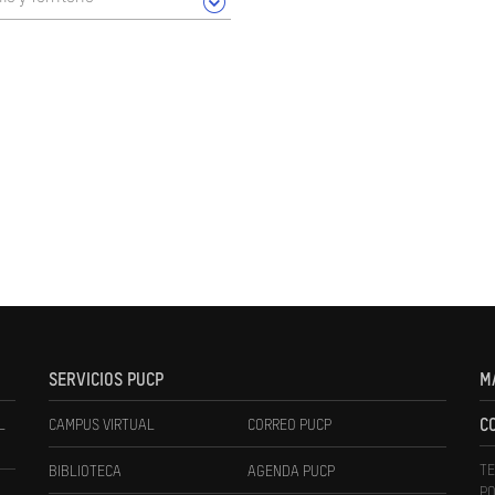
SERVICIOS PUCP
M
L
CAMPUS VIRTUAL
CORREO PUCP
C
TE
BIBLIOTECA
AGENDA PUCP
PO