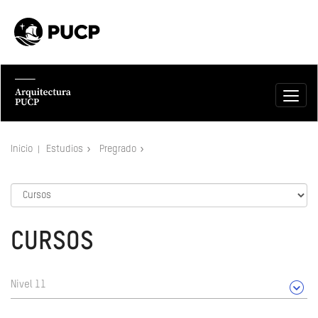
Inicio
Estudios
Pregrado
CURSOS
Nivel 11