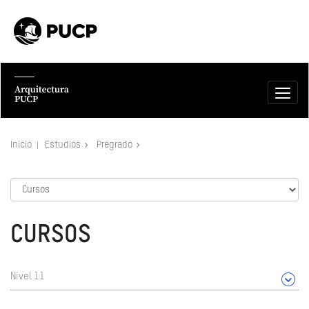
Inicio
Estudios
Pregrado
CURSOS
Nivel 11