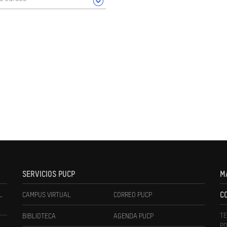
SERVICIOS PUCP
M
L
CAMPUS VIRTUAL
CORREO PUCP
C
TE
BIBLIOTECA
AGENDA PUCP
PO