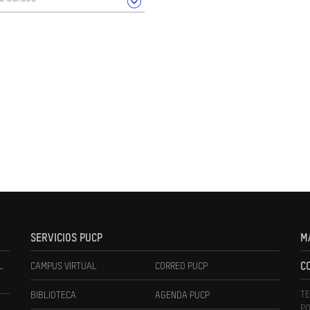
SERVICIOS PUCP
M
L
CAMPUS VIRTUAL
CORREO PUCP
C
TE
BIBLIOTECA
AGENDA PUCP
PO