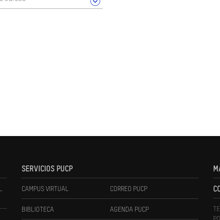
SERVICIOS PUCP
M
L
CAMPUS VIRTUAL
CORREO PUCP
C
TE
BIBLIOTECA
AGENDA PUCP
PO