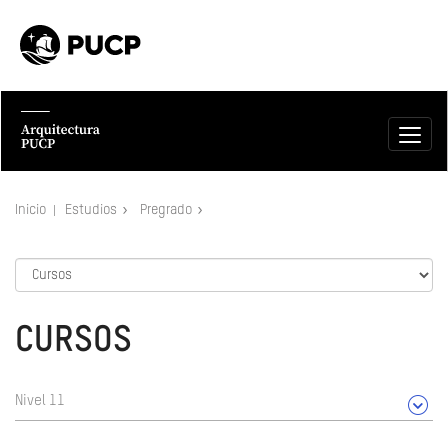
Inicio
Estudios
Pregrado
CURSOS
Nivel 11