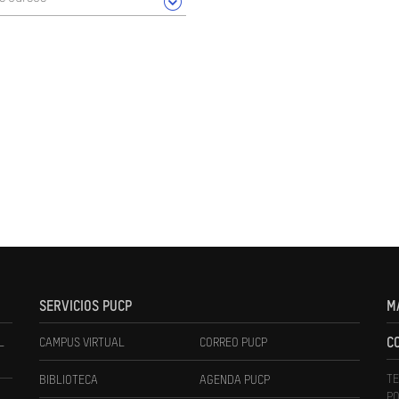
SERVICIOS PUCP
M
L
CAMPUS VIRTUAL
CORREO PUCP
C
TE
BIBLIOTECA
AGENDA PUCP
PO