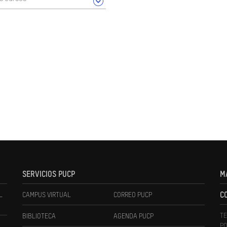
SERVICIOS PUCP
M
L
CAMPUS VIRTUAL
CORREO PUCP
C
TE
BIBLIOTECA
AGENDA PUCP
PO