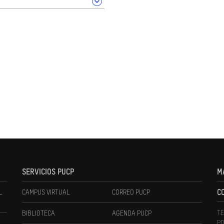
SERVICIOS PUCP
M
L
CAMPUS VIRTUAL
CORREO PUCP
C
TE
BIBLIOTECA
AGENDA PUCP
PO