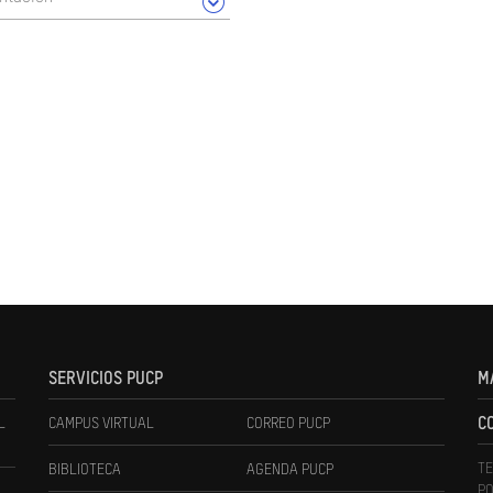
SERVICIOS PUCP
M
L
CAMPUS VIRTUAL
CORREO PUCP
C
TE
BIBLIOTECA
AGENDA PUCP
PO