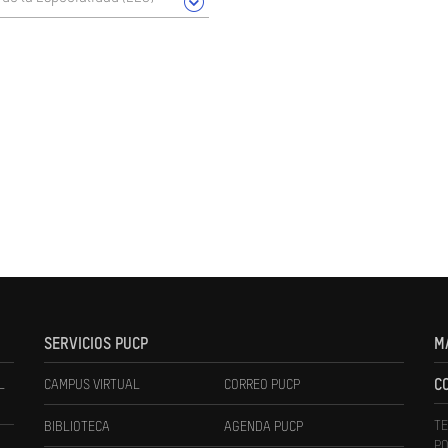
SERVICIOS PUCP
M
L
CAMPUS VIRTUAL
CORREO PUCP
C
TE
BIBLIOTECA
AGENDA PUCP
PO