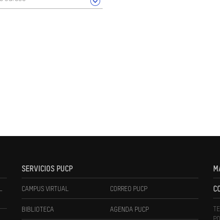
SERVICIOS PUCP
M
L
CAMPUS VIRTUAL
CORREO PUCP
C
TE
BIBLIOTECA
AGENDA PUCP
PO