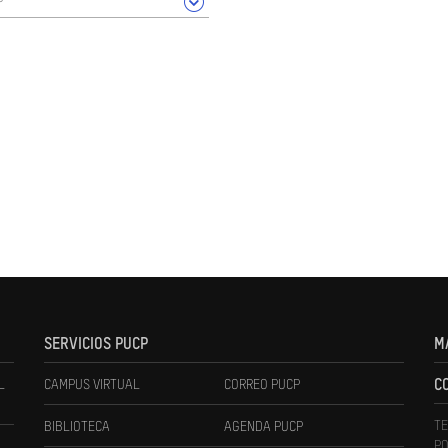
SERVICIOS PUCP
M
L
CAMPUS VIRTUAL
CORREO PUCP
C
TE
BIBLIOTECA
AGENDA PUCP
PO