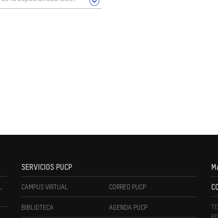
SERVICIOS PUCP
M
L
CAMPUS VIRTUAL
CORREO PUCP
C
TE
BIBLIOTECA
AGENDA PUCP
PO