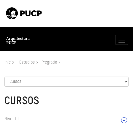
Inicio
Estudios
Pregrado
CURSOS
Nivel 11