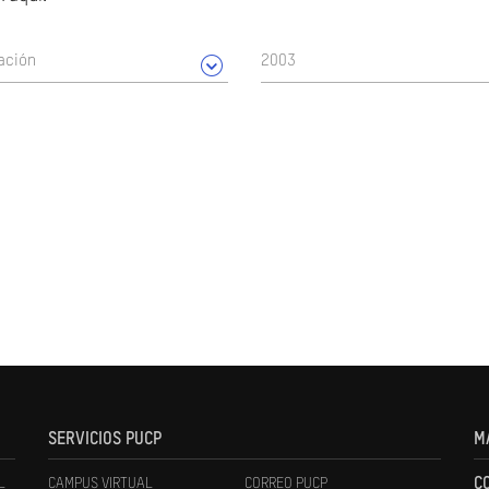
ación
2003
SERVICIOS PUCP
M
L
CAMPUS VIRTUAL
CORREO PUCP
C