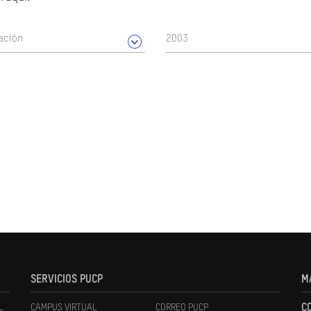
ación
2003
SERVICIOS PUCP
M
L
CAMPUS VIRTUAL
CORREO PUCP
C