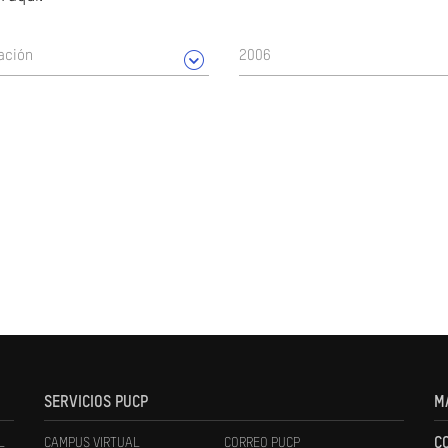
ación
2006
SERVICIOS PUCP
M
L
CAMPUS VIRTUAL
CORREO PUCP
C