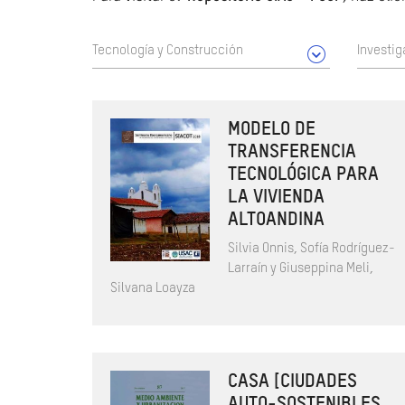
Tecnología y Construcción
Investig
MODELO DE
TRANSFERENCIA
TECNOLÓGICA PARA
LA VIVIENDA
ALTOANDINA
Silvia Onnis, Sofía Rodríguez-
Larraín y Giuseppina Meli,
Silvana Loayza
CASA [CIUDADES
AUTO-SOSTENIBLES