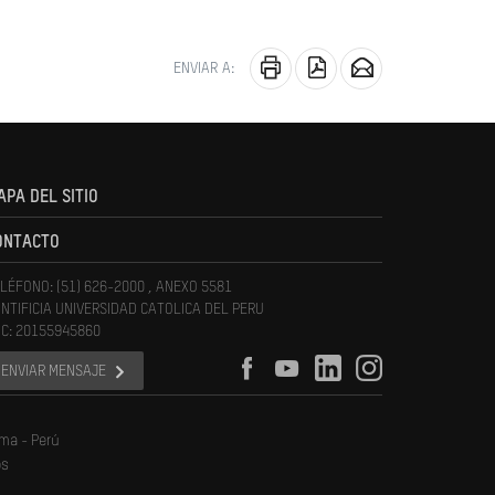
ENVIAR A:
APA DEL SITIO
ONTACTO
LÉFONO: (51) 626-2000 , ANEXO 5581
NTIFICIA UNIVERSIDAD CATOLICA DEL PERU
C: 20155945860
ENVIAR MENSAJE
ima - Perú
os