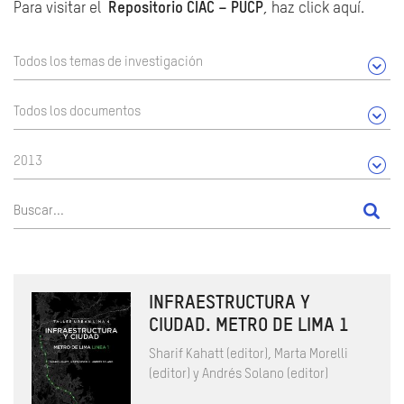
Para visitar el
Repositorio CIAC – PUCP
, haz click aquí.
Todos los temas de investigación
Todos los documentos
2013
INFRAESTRUCTURA Y
CIUDAD. METRO DE LIMA 1
Sharif Kahatt (editor), Marta Morelli
(editor) y Andrés Solano (editor)