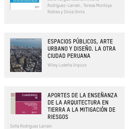
Rodríguez-Larraín , Teresa Montoya
Robles y Silvia Onnis
ESPACIOS PÚBLICOS, ARTE
URBANO Y DISEÑO. LA OTRA
CIUDAD PERUANA
Wiley Ludeña Urquizo
APORTES DE LA ENSEÑANZA
DE LA ARQUITECTURA EN
TIERRA A LA MITIGACIÓN DE
RIESGOS
Sofía Rodríguez Larraín