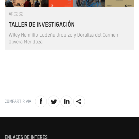
ARC232
TALLER DE INVESTIGACIÓN
Wiley Hermilio Ludeña Urquizo y Doraliza del Carmen
Olivera Mendoza
COMPARTIR VÍA:
ENLACES DE INTERÉS