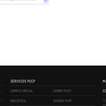
SERVICIOS PUCP
M
L
CAMPUS VIRTUAL
CORREO PUCP
C
TE
BIBLIOTECA
AGENDA PUCP
PO