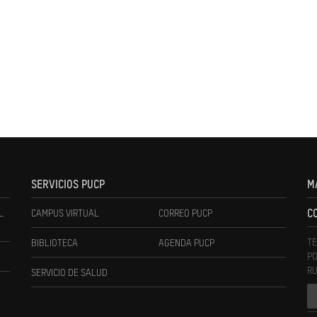
SERVICIOS PUCP
M
L
CAMPUS VIRTUAL
CORREO PUCP
C
TE
BIBLIOTECA
AGENDA PUCP
PO
RU
SERVICIO DE SALUD