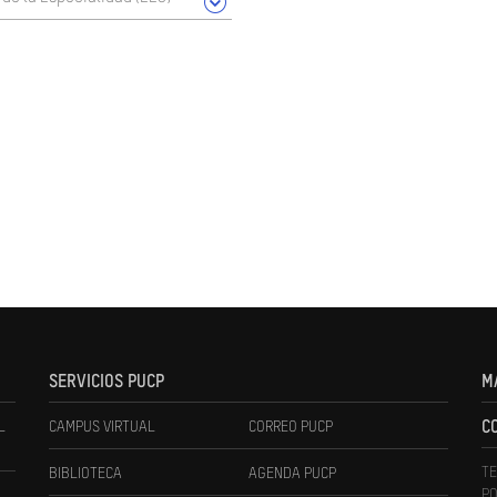
SERVICIOS PUCP
M
L
CAMPUS VIRTUAL
CORREO PUCP
C
TE
BIBLIOTECA
AGENDA PUCP
PO