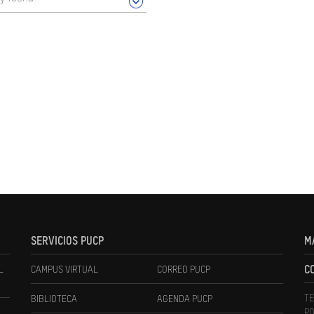
SERVICIOS PUCP
M
L
CAMPUS VIRTUAL
CORREO PUCP
C
TE
BIBLIOTECA
AGENDA PUCP
PO