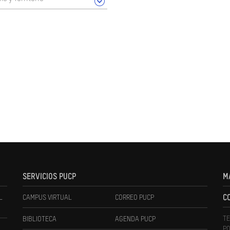
SERVICIOS PUCP
M
L
CAMPUS VIRTUAL
CORREO PUCP
C
TE
BIBLIOTECA
AGENDA PUCP
PO