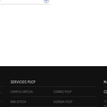
SERVICIOS PUCP
M
L
CAMPUS VIRTUAL
CORREO PUCP
C
TE
BIBLIOTECA
AGENDA PUCP
PO