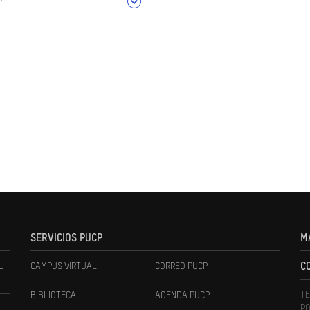
SERVICIOS PUCP
M
L
CAMPUS VIRTUAL
CORREO PUCP
C
TE
BIBLIOTECA
AGENDA PUCP
PO