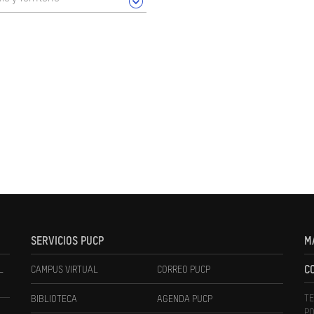
SERVICIOS PUCP
M
L
CAMPUS VIRTUAL
CORREO PUCP
C
TE
BIBLIOTECA
AGENDA PUCP
PO