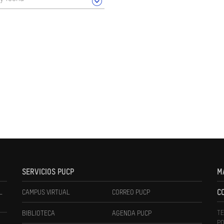
SERVICIOS PUCP
M
L
CAMPUS VIRTUAL
CORREO PUCP
C
TE
BIBLIOTECA
AGENDA PUCP
PO