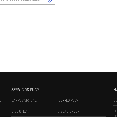
SERVICIOS PUCP
M
L
CAMPUS VIRTUAL
CORREO PUCP
C
TE
BIBLIOTECA
AGENDA PUCP
PO