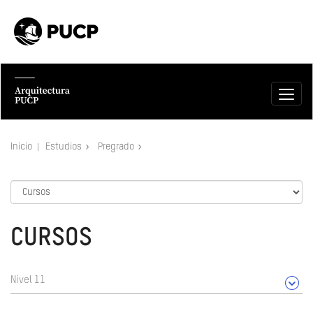
Inicio
Estudios
Pregrado
CURSOS
Nivel 11