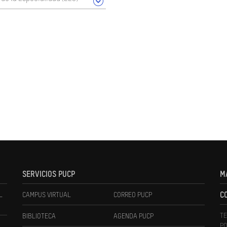
SERVICIOS PUCP
M
L
CAMPUS VIRTUAL
CORREO PUCP
C
TE
BIBLIOTECA
AGENDA PUCP
PO