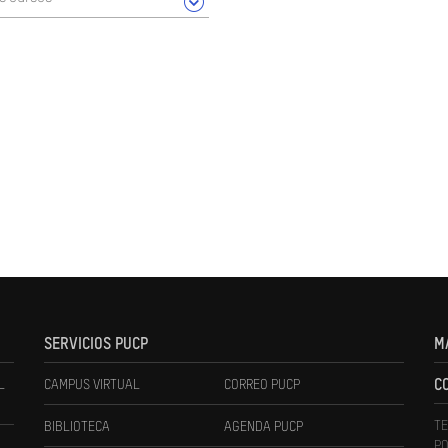
SERVICIOS PUCP
M
L
CAMPUS VIRTUAL
CORREO PUCP
C
TE
BIBLIOTECA
AGENDA PUCP
PO