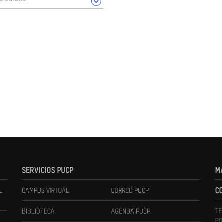
SERVICIOS PUCP
M
L
CAMPUS VIRTUAL
CORREO PUCP
C
TE
BIBLIOTECA
AGENDA PUCP
PO