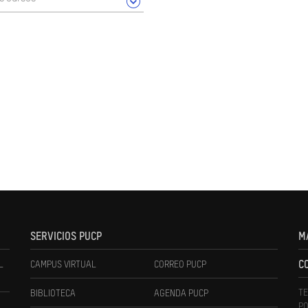
SERVICIOS PUCP
M
L
CAMPUS VIRTUAL
CORREO PUCP
C
TE
BIBLIOTECA
AGENDA PUCP
PO