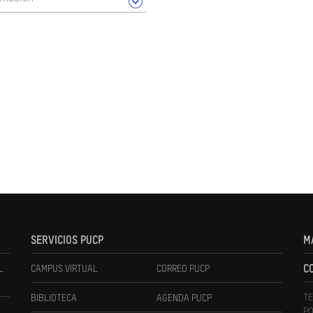
SERVICIOS PUCP
M
L
CAMPUS VIRTUAL
CORREO PUCP
C
TE
BIBLIOTECA
AGENDA PUCP
PO