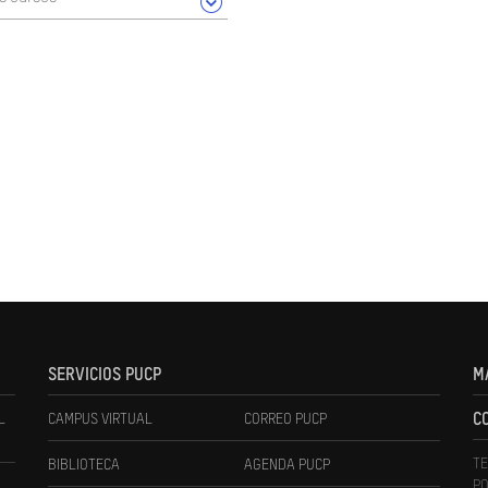
SERVICIOS PUCP
M
L
CAMPUS VIRTUAL
CORREO PUCP
C
TE
BIBLIOTECA
AGENDA PUCP
PO