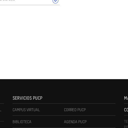
SERVICIOS PUCP
M
L
CAMPUS VIRTUAL
CORREO PUCP
C
TE
BIBLIOTECA
AGENDA PUCP
PO