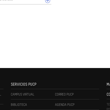
SERVICIOS PUCP
M
L
CAMPUS VIRTUAL
CORREO PUCP
C
TE
BIBLIOTECA
AGENDA PUCP
PO