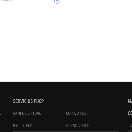
SERVICIOS PUCP
M
L
CAMPUS VIRTUAL
CORREO PUCP
C
TE
BIBLIOTECA
AGENDA PUCP
PO