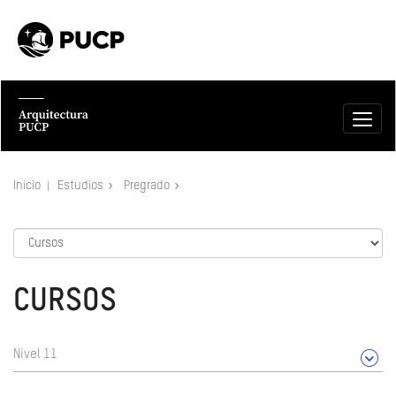
Inicio
Estudios
Pregrado
CURSOS
Nivel 11