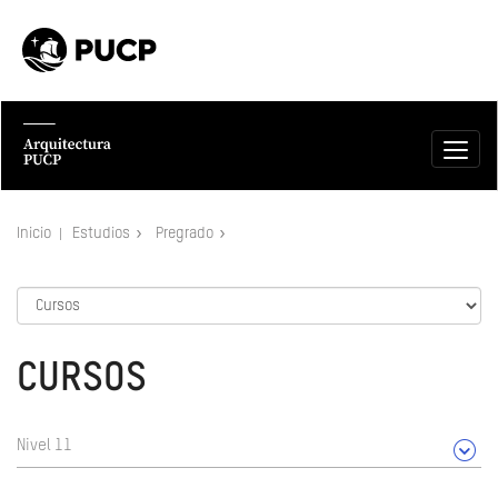
Inicio
Estudios
Pregrado
CURSOS
Nivel 11