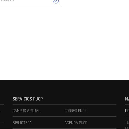
SERVICIOS PUCP
M
L
CAMPUS VIRTUAL
CORREO PUCP
C
TE
BIBLIOTECA
AGENDA PUCP
PO