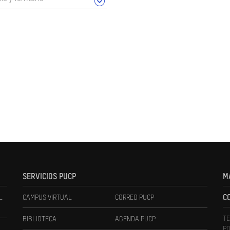
SERVICIOS PUCP
M
L
CAMPUS VIRTUAL
CORREO PUCP
C
TE
BIBLIOTECA
AGENDA PUCP
PO