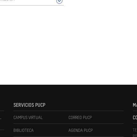
SERVICIOS PUCP
M
L
CAMPUS VIRTUAL
CORREO PUCP
C
TE
BIBLIOTECA
AGENDA PUCP
PO