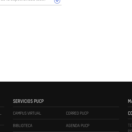
SERVICIOS PUCP
M
L
CAMPUS VIRTUAL
CORREO PUCP
C
TE
BIBLIOTECA
AGENDA PUCP
PO