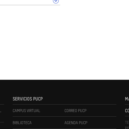
SERVICIOS PUCP
M
L
CAMPUS VIRTUAL
CORREO PUCP
C
TE
BIBLIOTECA
AGENDA PUCP
PO